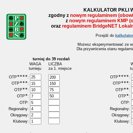
KALKULATOR PKLI 
zgodny z
nowym regulaminem (obowią
z
nowym regulaminem KMP (o
oraz
regulaminem BridgeNET Lokaln
Przejdź do
kalkulato
Możesz eksperymentować ze wsz
Dla przywrócenia stanu regulam
turniej do 39 rozdań
WAGA
LICZBA
turnieju
za 1. miejsce
t
∗∗∗∗
∗∗∗∗
OTP
:
OTP
:
∗∗∗
∗∗∗
OTP
:
OTP
:
∗∗
∗∗
OTP
:
OTP
:
∗
∗
OTP
:
OTP
:
OTP:
OTP:
Regionalny:
Regionalny:
Okręgowy:
Okręgowy:
Klubowy:
Klubowy: