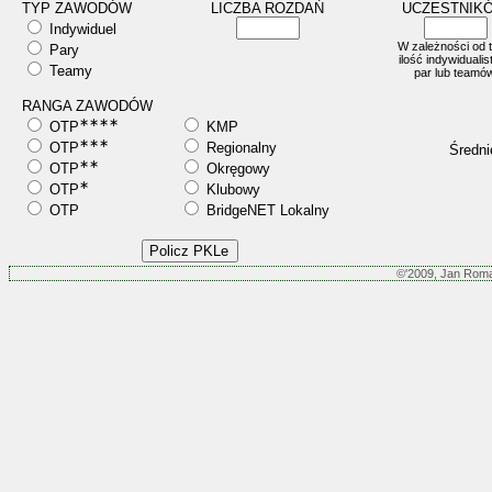
TYP ZAWODÓW
LICZBA ROZDAŃ
UCZESTNIK
Indywiduel
W zależności od 
Pary
ilość indywidualis
Teamy
par lub teamó
RANGA ZAWODÓW
∗∗∗∗
OTP
KMP
∗∗∗
OTP
Regionalny
Średni
∗∗
OTP
Okręgowy
∗
OTP
Klubowy
OTP
BridgeNET Lokalny
©'2009, Jan Rom